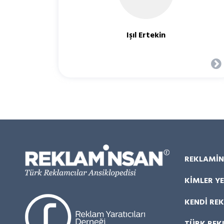
Işıl Ertekin
REKLAMİN
KIMLER YE
KENDI RE