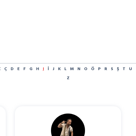
C
Ç
D
E
F
G
H
I
İ
J
K
L
M
N
O
Ö
P
R
S
Ş
T
U
Z